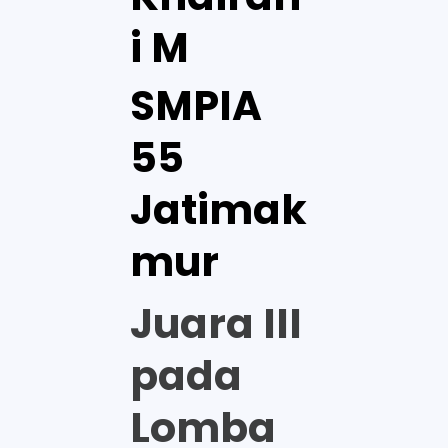
i M
SMPIA
55
Jatimak
mur
Juara III
pada
Lomba