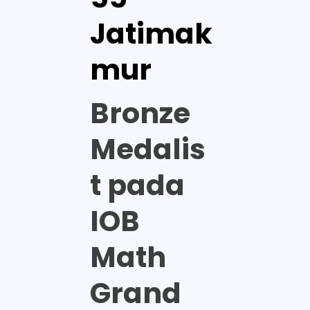
Jatimak
mur
Bronze
Medalis
t pada
IOB
Math
Grand