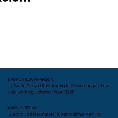
KAMPUS RAWAMANGUN
Jl. Sunan Giri No.1 Rawamangun, Rawamangun, Kec.
Pulo Gadung, Jakarta Timur 13220
KAMPUS BEKASI
Jl. Raya Jati Makmur No.10, Jatimakmur, Kec. Pd.