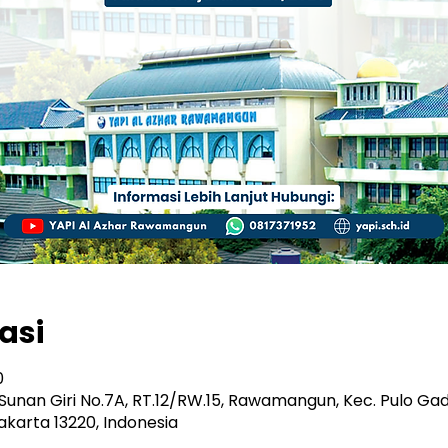
asi
0
. Sunan Giri No.7A, RT.12/RW.15, Rawamangun, Kec. Pulo Ga
karta 13220, Indonesia