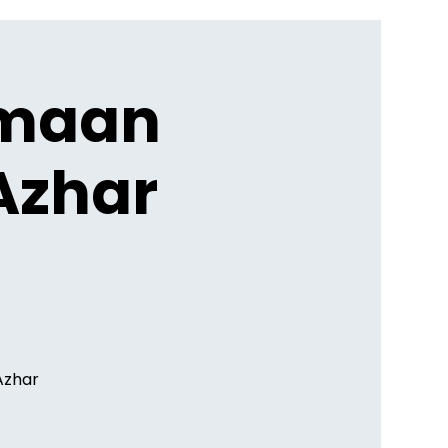
imaan
Azhar
Azhar