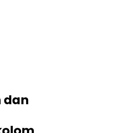
n dan
kolom