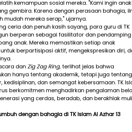
latih kemampuan sosial mereka. "Kami ingin anak
ang gembira. Karena dengan perasaan bahagia, il
ebih mudah mereka serap," ujarnya.
g ceria dan penuh kasih sayang, para guru di TK 
gun berperan sebagai fasilitator dan pendamping
ang anak. Mereka memastikan setiap anak 
uk berpartisipasi aktif, mengekspresikan diri, d
nya.
pacara dan 
Zig Zag Ring
, terlihat jelas bahwa 
bukan hanya tentang akademik, tetapi juga tentang
 kedisiplinan, dan semangat kebersamaan. TK Isl
erus berkomitmen menghadirkan pengalaman bela
enerasi yang cerdas, beradab, dan berakhlak muli
tumbuh dengan bahagia di TK Islam Al Azhar 13 