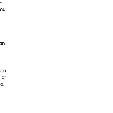
-
mu 
 
an 
 
am 
jar 
a.