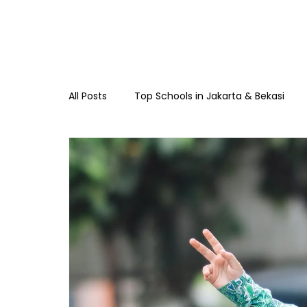
All Posts
Top Schools in Jakarta & Bekasi
TKIA 13 Rawamangun
SDIA 13 Rawama
Raudhatul Athfal Sakinah
SMAIA 33 Ja