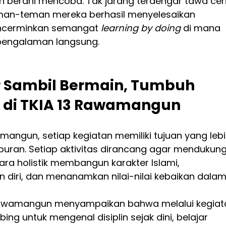
an berani mencoba. Tak jarang terdengar tawa cer
teman-teman mereka berhasil menyelesaikan 
encerminkan semangat 
learning by doing
 di mana 
 pengalaman langsung.
r Sambil Bermain, Tumbuh 
 di TKIA 13 Rawamangun
amangun, setiap kegiatan memiliki tujuan yang lebi
uran. Setiap aktivitas dirancang agar mendukung
a holistik membangun karakter Islami, 
iri, dan menanamkan nilai-nilai kebaikan dalam
 Rawamangun menyampaikan bahwa melalui kegiat
bing untuk mengenal disiplin sejak dini, belajar 