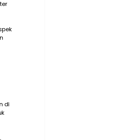
er 
spek 
n 
 di 
uk 
 