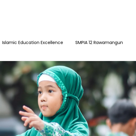
Islamic Education Excellence
SMPIA 12 Rawamangun
ngun
YAPI
Playgroup Sakinah
SMPIA 55 Jatimakmu
timakmur