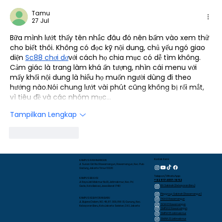
Tamu
27 Jul
Bữa mình lướt thấy tên nhắc đâu đó nên bấm vào xem thử 
cho biết thôi. Không có đọc kỹ nội dung, chủ yếu ngó giao 
diện 
Sc88 chơi dơ
với cách họ chia mục có dễ tìm không. 
Cảm giác là trang làm khá ấn tượng, nhìn cái menu với 
mấy khối nội dung là hiểu họ muốn người dùng đi theo 
hướng nào.Nói chung lướt vài phút cũng không bị rối mắt, 
vì tiêu đề và các nhóm mục…
Tampilkan Lengkap
Suka
Balas
Kontak Kami
KAMPUS RAWAMANGUN
Jl. Sunan Giri No.1 Rawamangun, Rawamangun, Kec. Pulo
Gadung, Jakarta Timur 13220
Telepon/WhatsApp
KAMPUS BEKASI
+62 817-0337-1952
Jl. Raya Jati Makmur No.10, Jatimakmur, Kec. Pd.
RA Sakinah (Kebayoran Baru)
Gede, Kota Bekasi, Jawa Barat 17413
Playgroup Sakinah (Rawamangun)
KAMPUS KEBAYORAN BARU
TKIA 13 Rawamangun
JL. Bujana Dalam, NO. 48, RT. 009, RW. 01, Gunung, Kec.
SDIA 13 Rawamangun
Kebayoran Baru, Kota Jakarta Selatan, D.K.I. Jakarta
SMPIA 12 Rawamangun
SMPIA 55 Jatimakmur
SMAIA 33 Jatimakmur