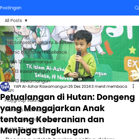
Postingan
All Posts
All Posts
Top Schools in Jakarta & Bekasi
Islamic Education Excellence
SMPIA 12 Rawamangun
TKIA 13 Rawamangun
SDIA 13 Rawamangun
YAPI Al-Azhar Rawamangun
26 Des 2024
3 menit membaca
YAPI
Petualangan di Hutan: Dongeng
Playgroup Sakinah
yang Mengajarkan Anak
SMPIA 55 Jatimakmur
tentang Keberanian dan
Raudhatul Athfal Sakinah
Menjaga Lingkungan
SMAIA 33 Jatimakmur