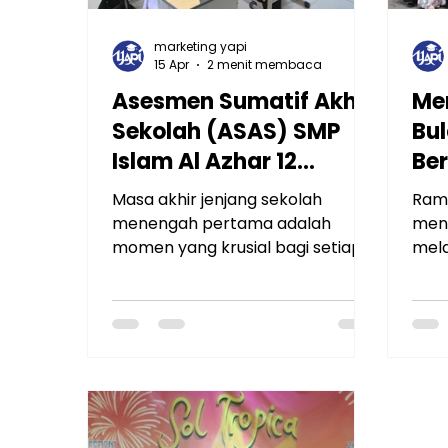
marketing yapi
15 Apr
2 menit membaca
Asesmen Sumatif Akhir
Me
Sekolah (ASAS) SMP
Bul
Islam Al Azhar 12
Ber
Rawamangun 2026
Ra
Masa akhir jenjang sekolah
Ram
Ke
menengah pertama adalah
mena
momen yang krusial bagi setiap
Ja
mel
remaja. Di saat inilah seluruh hasil
untu
Az
jerih payah selama tiga tahun
sosi
ditempa untuk menjadi bekal
sila
menuju jenjang pendidikan yang
dius
lebih tinggi. Menyambut
Al A
tanggung jawab tersebut, SMP
kegi
Islam Al Azhar 12 Rawamangun
dila
kini tengah melaksanakan
Mare