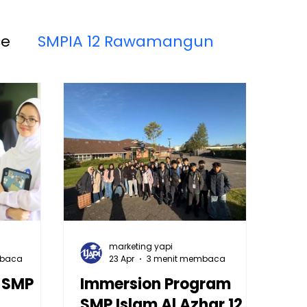
ce
SMPIA 12 Rawamangun
akinah
SMPIA 55 Jatimakmur
marketing yapi
mbaca
23 Apr
3 menit membaca
 SMP
Immersion Program
2
SMP Islam Al Azhar 12