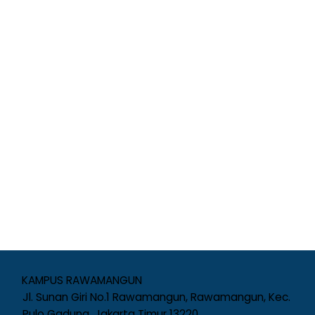
KAMPUS RAWAMANGUN
Jl. Sunan Giri No.1 Rawamangun, Rawamangun, Kec.
Pulo Gadung, Jakarta Timur 13220