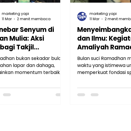
marketing yapi
marketing yapi
11 Mar
2 menit membaca
11 Mar
2 menit mem
nebar Senyum di
Menyeimbangka
an Mulia: Aksi
dan Ilmu: Kegia
bagi Takjil
Amaliyah Rama
madhan dan Donasi
SMP Islam Al Azh
adhan bukan sekadar bulan
Bulan suci Ramadhan 
manusiaan
Rawamangun
han lapar dan dahaga,
waktu yang istimewa u
miyyah SMPI Al
ainkan momentum terbaik
memperkuat fondasi spi
k mengasah kepedulian
sekaligus meningkatkan
har 12 Rawamangun
al dan mempererat tali
diri. Di SMP Islam Al Azh
turahmi. Semangat inilah yang
Rawamangun, momentu
ung oleh Jamiyyah SMP Islam
dimanfaatkan secara 
zhar 12 Rawamangun dalam
melalui rangkaian kegi
atan "Berbagi Takjil" yang
Amaliyah Ramadhan.
ksanakan pada hari Jumat, 6
t 2026.