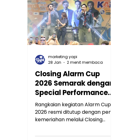
Asesmen Sumatif Akhir Sekolah
(ASAS) dengan penuh khidmat
dan semangat integrasi
teknologi.
marketing yapi
28 Jan
2 menit membaca
Closing Alarm Cup
2026 Semarak dengan
Special Performance
Yovie & Nuno
Rangkaian kegiatan Alarm Cup
2026 resmi ditutup dengan penuh
kemeriahan melalui Closing
Ceremony Alarm Cup 2026 yang
menghadirkan Special