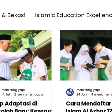
 & Bekasi
Islamic Education Excellen
 13 Rawamangun
YAPI
Playgroup S
MAIA 33 Jatimakmur
marketing yapi
marketing yapi
14 Jul
2 menit membaca
24 Jun
4 menit me
p Adaptasi di
Cara Mendaftar
olah Baru: Keseruan
Islam Al Azhar 1