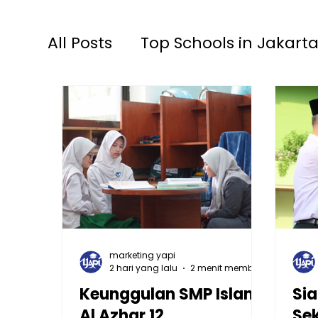
All Posts
Top Schools in Jakarta
TKIA 13 Rawamangun
SDIA
Raudhatul Athfal Sakinah
S
marketing yapi
2 hari yang lalu
2 menit membaca
Keunggulan SMP Islam
Sia
Al Azhar 12
Sek