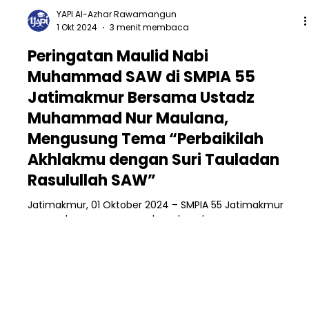
YAPI Al-Azhar Rawamangun
1 Okt 2024
3 menit membaca
Peringatan Maulid Nabi
Muhammad SAW di SMPIA 55
Jatimakmur Bersama Ustadz
Muhammad Nur Maulana,
Mengusung Tema “Perbaikilah
Akhlakmu dengan Suri Tauladan
Rasulullah SAW”
Jatimakmur, 01 Oktober 2024 – SMPIA 55 Jatimakmur
merayakan momen penuh makna dengan
memperingati Maulid Nabi Muhammad SAW pada hari
ini....