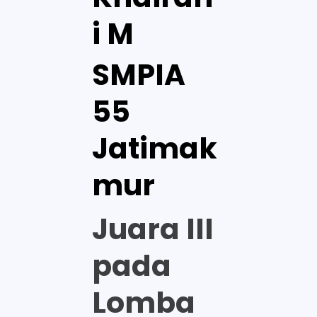
i M
SMPIA
55
Jatimak
mur
Juara III
pada
Lomba