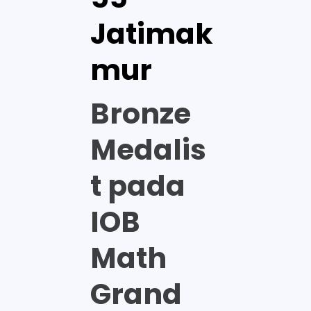
Jatimak
mur
Bronze
Medalis
t pada
IOB
Math
Grand