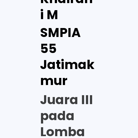
i M
SMPIA
55
Jatimak
mur
Juara III
pada
Lomba