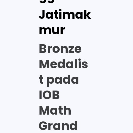
Jatimak
mur
Bronze
Medalis
t pada
IOB
Math
Grand