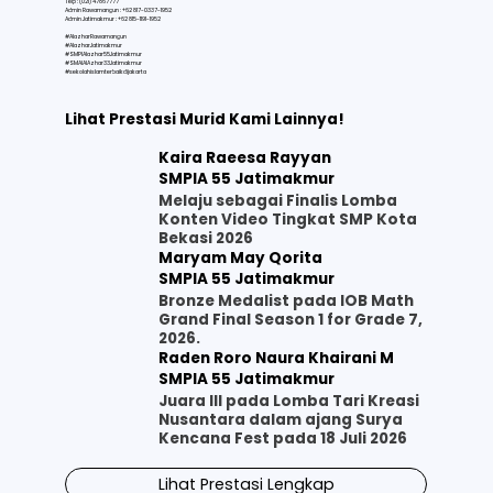
Telp : (021) 47867777
Admin Rawamangun : +62 817-0337-1952
Admin Jatimakmur : +62 815-1191-1952
#AlazharRawamangun
#AlazharJatimakmur
#SMPIAlazhar55Jatimakmur
#SMAIAlAzhar33Jatimakmur
#sekolahislamterbaikdijakarta
Lihat Prestasi Murid Kami Lainnya!
Kaira Raeesa Rayyan
SMPIA 55 Jatimakmur
Melaju sebagai Finalis Lomba
Konten Video Tingkat SMP Kota
Bekasi 2026
Maryam May Qorita
SMPIA 55 Jatimakmur
Bronze Medalist pada IOB Math
Grand Final Season 1 for Grade 7,
2026.
Raden Roro Naura Khairani M
SMPIA 55 Jatimakmur
Juara III pada Lomba Tari Kreasi
Nusantara dalam ajang Surya
Kencana Fest pada 18 Juli 2026
Lihat Prestasi Lengkap