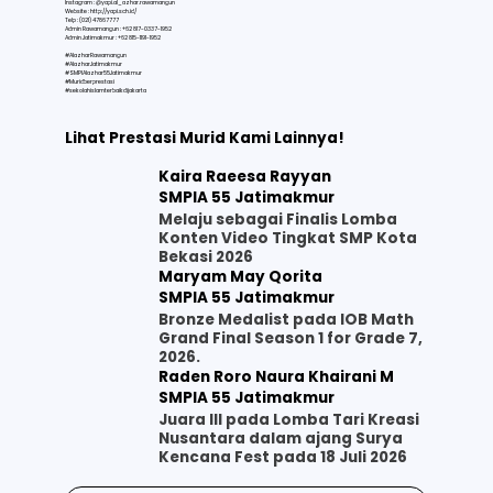
Instagram : @yapi.al_azhar.rawamangun
Website :
http://yapi.sch.id/
Telp : (021) 47867777
Admin Rawamangun : +62 817-0337-1952
Admin Jatimakmur : +62 815-1191-1952
#AlazharRawamangun
#AlazharJatimakmur
#SMPIAlazhar55Jatimakmur
#Muridberprestasi
#sekolahislamterbaikdijakarta
Lihat Prestasi Murid Kami Lainnya!
Kaira Raeesa Rayyan
SMPIA 55 Jatimakmur
Melaju sebagai Finalis Lomba
Konten Video Tingkat SMP Kota
Bekasi 2026
Maryam May Qorita
SMPIA 55 Jatimakmur
Bronze Medalist pada IOB Math
Grand Final Season 1 for Grade 7,
2026.
Raden Roro Naura Khairani M
SMPIA 55 Jatimakmur
Juara III pada Lomba Tari Kreasi
Nusantara dalam ajang Surya
Kencana Fest pada 18 Juli 2026