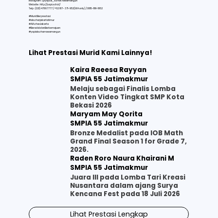
Instagram : @yapi.al_azhar.rawamangun
Website :
http://yapi.sch.id/
Telp : (021) 47867777 / +62 817- 371-952(WA only) / 0815-1191-1952
#MuridBerprestasi
#alazharjakartatimur
#AlAzharJakarta
#BeradabdanBerkemajuan
#yapialazharrawamangun
Lihat Prestasi Murid Kami Lainnya!
Kaira Raeesa Rayyan
SMPIA 55 Jatimakmur
Melaju sebagai Finalis Lomba
Konten Video Tingkat SMP Kota
Bekasi 2026
Maryam May Qorita
SMPIA 55 Jatimakmur
Bronze Medalist pada IOB Math
Grand Final Season 1 for Grade 7,
2026.
Raden Roro Naura Khairani M
SMPIA 55 Jatimakmur
Juara III pada Lomba Tari Kreasi
Nusantara dalam ajang Surya
Kencana Fest pada 18 Juli 2026
Lihat Prestasi Lengkap