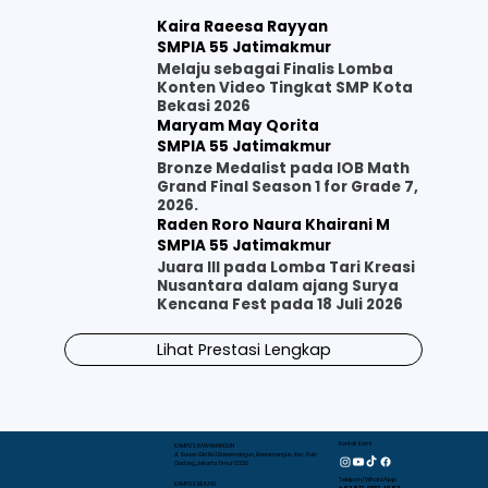
Kaira Raeesa Rayyan
SMPIA 55 Jatimakmur
Melaju sebagai Finalis Lomba
Konten Video Tingkat SMP Kota
Bekasi 2026
Maryam May Qorita
SMPIA 55 Jatimakmur
Bronze Medalist pada IOB Math
Grand Final Season 1 for Grade 7,
2026.
Raden Roro Naura Khairani M
SMPIA 55 Jatimakmur
Juara III pada Lomba Tari Kreasi
Nusantara dalam ajang Surya
Kencana Fest pada 18 Juli 2026
Lihat Prestasi Lengkap
Kontak Kami
KAMPUS RAWAMANGUN
Jl. Sunan Giri No.1 Rawamangun, Rawamangun, Kec. Pulo
Gadung, Jakarta Timur 13220
Telepon/WhatsApp
KAMPUS BEKASI