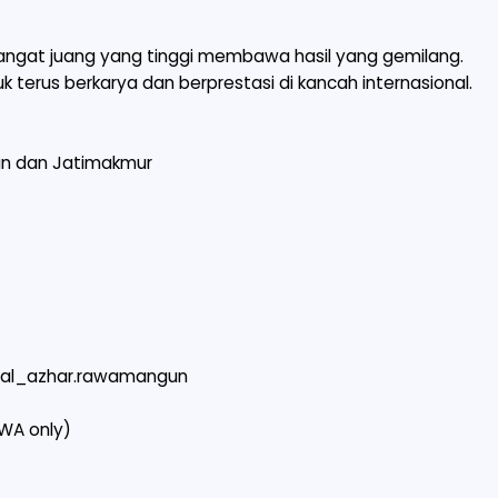
emangat juang yang tinggi membawa hasil yang gemilang.
uk terus berkarya dan berprestasi di kancah internasional.
un dan Jatimakmur
i.al_azhar.rawamangun
‬(WA only)