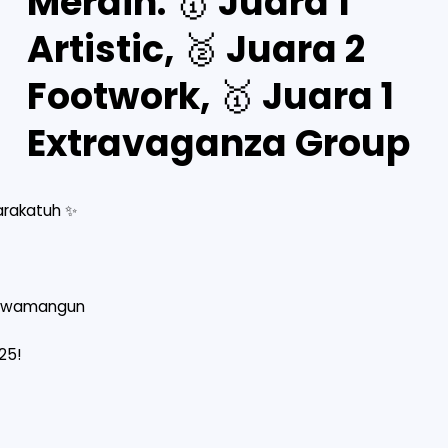
Meraih: 🥇 Juara 1
Artistic, 🥈 Juara 2
Footwork, 🥇 Juara 1
Extravaganza Group
rakatuh ✨
 Rawamangun
25!