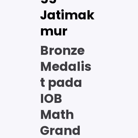
Jatimak
mur
Bronze
Medalis
t pada
IOB
Math
Grand