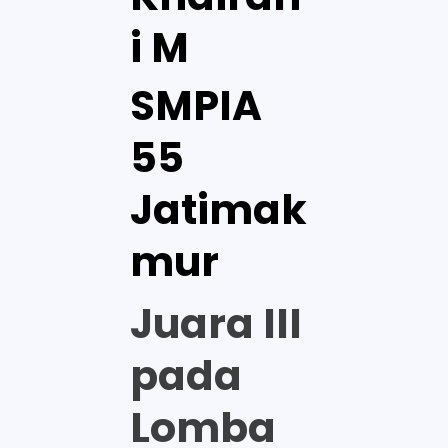
i M
SMPIA
55
Jatimak
mur
Juara III
pada
Lomba