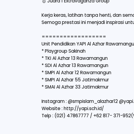
🥇 Juara 1 Extravaganza Group
Kerja keras, latihan tanpa henti, dan s
Semoga prestasi ini menjadi inspirasi unt
==================
Unit Pendidikan YAPI Al Azhar Rawamang
* Playgroup Sakinah
* TKI Al Azhar 13 Rawamangun
* SDI Al Azhar 13 Rawamangun
* SMPI Al Azhar 12 Rawamangun
* SMPI Al Azhar 55 Jatimakmur
* SMAI Al Azhar 33 Jatimakmur
Instagram : @smpislam_alazhar12 @yap
Website :
http://yapi.sch.id/
Telp : (021) 47867777 / ‪‪+62 817- 371-952‬