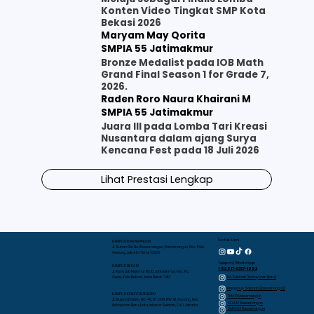
Konten Video Tingkat SMP Kota
Bekasi 2026
Maryam May Qorita
SMPIA 55 Jatimakmur
Bronze Medalist pada IOB Math
Grand Final Season 1 for Grade 7,
2026.
Raden Roro Naura Khairani M
SMPIA 55 Jatimakmur
Juara III pada Lomba Tari Kreasi
Nusantara dalam ajang Surya
Kencana Fest pada 18 Juli 2026
Lihat Prestasi Lengkap
Kontak Kami
KAMPUS RAWAMANGUN
Jl. Sunan Giri No.1 Rawamangun, Rawamangun, Kec. Pulo
Gadung, Jakarta Timur 13220
Telepon/WhatsApp
KAMPUS BEKASI
+62 817-0337-1952
Jl. Raya Jati Makmur No.10, Jatimakmur, Kec. Pd.
RA Sakinah (Kebayoran Baru)
Gede, Kota Bekasi, Jawa Barat 17413
Playgroup Sakinah (Rawamangun)
KAMPUS KEBAYORAN BARU
TKIA 13 Rawamangun
JL. Bujana Dalam, NO. 48, RT. 009, RW. 01, Gunung, Kec.
SDIA 13 Rawamangun
Kebayoran Baru, Kota Jakarta Selatan, D.K.I. Jakarta
SMPIA 12 Rawamangun