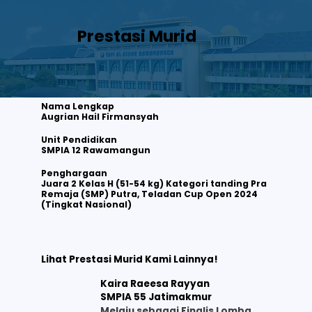
Prestasi Murid
Nama Lengkap
Augrian Hail Firmansyah
Unit Pendidikan
SMPIA 12 Rawamangun
Augrian Hail Firmansyah
Juara 2 Kelas H (51-54 kg) Kategori tanding Pra Remaja (SMP) Putra, Teladan Cup Open 2024 (Tingkat Nasional)
Penghargaan
Juara 2 Kelas H (51-54 kg) Kategori tanding Pra
Remaja (SMP) Putra, Teladan Cup Open 2024
Lihat selengkapnya
(Tingkat Nasional)
Lihat Prestasi Murid Kami Lainnya!
Kaira Raeesa Rayyan
SMPIA 55 Jatimakmur
Melaju sebagai Finalis Lomba