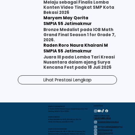
Melaju sebagai Finalis Lomba
Konten Video Tingkat SMP Kota
Bekasi 2026
Maryam May Qorita
SMPIA 55 Jatimakmur
Bronze Medalist pada IOB Math
Grand Final Season 1 for Grade 7,
2026.
Raden Roro Naura Khairani M
SMPIA 55 Jatimakmur
Juara III pada Lomba Tari Kreasi
Nusantara dalam ajang Surya
Kencana Fest pada 18 Juli 2026
Lihat Prestasi Lengkap
Kontak Kami
KAMPUS RAWAMANGUN
Jl. Sunan Giri No.1 Rawamangun, Rawamangun, Kec. Pulo
Gadung, Jakarta Timur 13220
Telepon/WhatsApp
KAMPUS BEKASI
+62 817-0337-1952
Jl. Raya Jati Makmur No.10, Jatimakmur, Kec. Pd.
RA Sakinah (Kebayoran Baru)
Gede, Kota Bekasi, Jawa Barat 17413
Playgroup Sakinah (Rawamangun)
KAMPUS KEBAYORAN BARU
TKIA 13 Rawamangun
JL. Bujana Dalam, NO. 48, RT. 009, RW. 01, Gunung, Kec.
SDIA 13 Rawamangun
Kebayoran Baru, Kota Jakarta Selatan, D.K.I. Jakarta