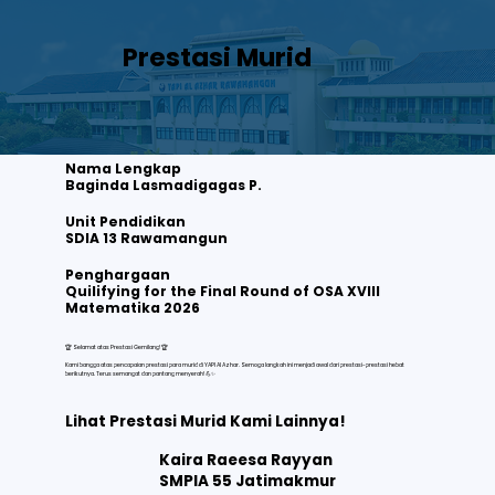
Prestasi Murid
Nama Lengkap
Baginda Lasmadigagas P.
Unit Pendidikan
SDIA 13 Rawamangun
Baginda Lasmadigagas P.
Quilifying for the Final Round of OSA XVIII Matematika 2026
Penghargaan
Quilifying for the Final Round of OSA XVIII
Matematika 2026
Lihat selengkapnya
🏆 Selamat atas Prestasi Gemilang! 🏆
Kami bangga atas pencapaian prestasi para murid di YAPI Al Azhar. Semoga langkah ini menjadi awal dari prestasi-prestasi hebat
berikutnya. Terus semangat dan pantang menyerah! 💪✨
Lihat Prestasi Murid Kami Lainnya!
Kaira Raeesa Rayyan
SMPIA 55 Jatimakmur