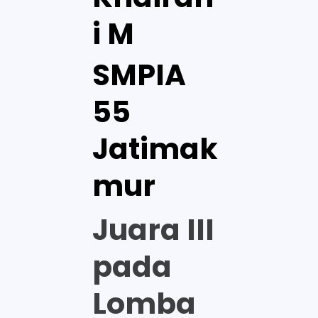
i M
SMPIA
55
Jatimak
mur
Juara III
pada
Lomba