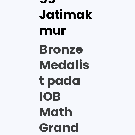
Jatimak
mur
Bronze
Medalis
t pada
IOB
Math
Grand