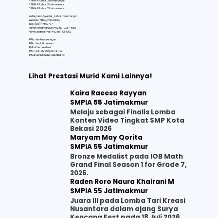
* SMPI Al Azhar 12 Rawamangun
* SMPI Al Azhar 55 Jatimakmur
* SMAI Al Azhar 33 Jatimakmur
Instagram : @yapi.al_azhar.rawamangun
Website :
http://yapi.sch.id/
Telp : (021) 47867777
Admin Rawamangun : +62 817-0337-1952
Admin Jatimakmur : +62 815-1191-1952
#AlazharRawamangun
#AlazharJatimakmur
#Muridberprestasi
#Smpialazhar55jatimakmur
#SekolahIslamTerbaikdiBekasi
Lihat Prestasi Murid Kami Lainnya!
Kaira Raeesa Rayyan
SMPIA 55 Jatimakmur
Melaju sebagai Finalis Lomba
Konten Video Tingkat SMP Kota
Bekasi 2026
Maryam May Qorita
SMPIA 55 Jatimakmur
Bronze Medalist pada IOB Math
Grand Final Season 1 for Grade 7,
2026.
Raden Roro Naura Khairani M
SMPIA 55 Jatimakmur
Juara III pada Lomba Tari Kreasi
Nusantara dalam ajang Surya
Kencana Fest pada 18 Juli 2026