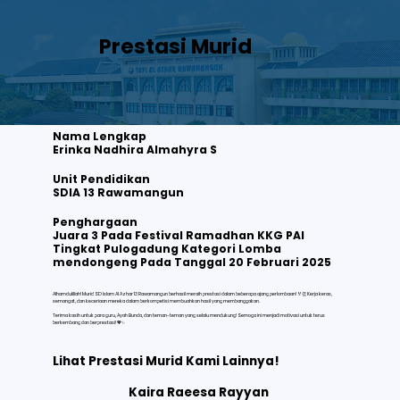
Prestasi Murid
Nama Lengkap
Erinka Nadhira Almahyra S
Unit Pendidikan
SDIA 13 Rawamangun
Erinka Nadhira Almahyra S
Juara 3 Pada Festival Ramadhan KKG PAI Tingkat Pulogadung Kategori Lomba mendongeng Pada Tanggal 20 Februari 2025
Penghargaan
Juara 3 Pada Festival Ramadhan KKG PAI
Tingkat Pulogadung Kategori Lomba
Lihat selengkapnya
mendongeng Pada Tanggal 20 Februari 2025
Alhamdulillah! Murid SD Islam Al Azhar 13 Rawamangun berhasil meraih prestasi dalam beberapa ajang perlombaan! 🏅👏 Kerja keras,
semangat, dan keceriaan mereka dalam berkompetisi membuahkan hasil yang membanggakan.
Terima kasih untuk para guru, Ayah Bunda, dan teman-teman yang selalu mendukung! Semoga ini menjadi motivasi untuk terus
berkembang dan berprestasi! 💖✨
Lihat Prestasi Murid Kami Lainnya!
Kaira Raeesa Rayyan