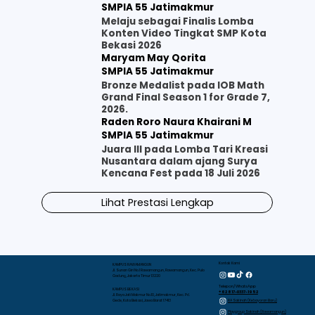
SMPIA 55 Jatimakmur
Melaju sebagai Finalis Lomba
Konten Video Tingkat SMP Kota
Bekasi 2026
Maryam May Qorita
SMPIA 55 Jatimakmur
Bronze Medalist pada IOB Math
Grand Final Season 1 for Grade 7,
2026.
Raden Roro Naura Khairani M
SMPIA 55 Jatimakmur
Juara III pada Lomba Tari Kreasi
Nusantara dalam ajang Surya
Kencana Fest pada 18 Juli 2026
Lihat Prestasi Lengkap
Kontak Kami
KAMPUS RAWAMANGUN
Jl. Sunan Giri No.1 Rawamangun, Rawamangun, Kec. Pulo
Gadung, Jakarta Timur 13220
Telepon/WhatsApp
KAMPUS BEKASI
+62 817-0337-1952
Jl. Raya Jati Makmur No.10, Jatimakmur, Kec. Pd.
RA Sakinah (Kebayoran Baru)
Gede, Kota Bekasi, Jawa Barat 17413
Playgroup Sakinah (Rawamangun)