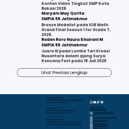
Konten Video Tingkat SMP Kota
Bekasi 2026
Maryam May Qorita
SMPIA 55 Jatimakmur
Bronze Medalist pada IOB Math
Grand Final Season 1 for Grade 7,
2026.
Raden Roro Naura Khairani M
SMPIA 55 Jatimakmur
Juara III pada Lomba Tari Kreasi
Nusantara dalam ajang Surya
Kencana Fest pada 18 Juli 2026
Lihat Prestasi Lengkap
Kontak Kami
KAMPUS RAWAMANGUN
Jl. Sunan Giri No.1 Rawamangun, Rawamangun, Kec. Pulo
Gadung, Jakarta Timur 13220
Telepon/WhatsApp
KAMPUS BEKASI
+62 817-0337-1952
Jl. Raya Jati Makmur No.10, Jatimakmur, Kec. Pd.
RA Sakinah (Kebayoran Baru)
Gede, Kota Bekasi, Jawa Barat 17413
Playgroup Sakinah (Rawamangun)
KAMPUS KEBAYORAN BARU
TKIA 13 Rawamangun
JL. Bujana Dalam, NO. 48, RT. 009, RW. 01, Gunung, Kec.
SDIA 13 Rawamangun
Kebayoran Baru, Kota Jakarta Selatan, D.K.I. Jakarta
SMPIA 12 Rawamangun
SMPIA 55 Jatimakmur