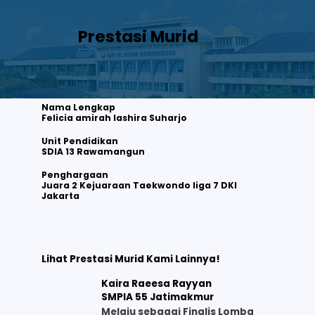
Prestasi Murid
Nama Lengkap
Felicia amirah lashira Suharjo
Unit Pendidikan
SDIA 13 Rawamangun
Felicia amirah lashira Suharjo
Juara 2 Kejuaraan Taekwondo liga 7 DKI Jakarta
Penghargaan
Juara 2 Kejuaraan Taekwondo liga 7 DKI
Jakarta
Lihat selengkapnya
Lihat Prestasi Murid Kami Lainnya!
Kaira Raeesa Rayyan
SMPIA 55 Jatimakmur
Melaju sebagai Finalis Lomba