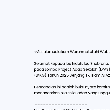
✨Assalamualaikum Warahmatullahi Waba
Selamat kepada Ibu Indah, Ibu Shabrana, 
pada Lomba Project Adab Sekolah (LPA
(LKKG) Tahun 2025 Jenjang TK Islam Al Az
Pencapaian ini adalah bukti nyata komi
menanamkan nilai-nilai adab yang unggul s
==================