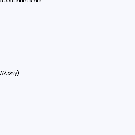
un dan Jatimakmur
(WA only)