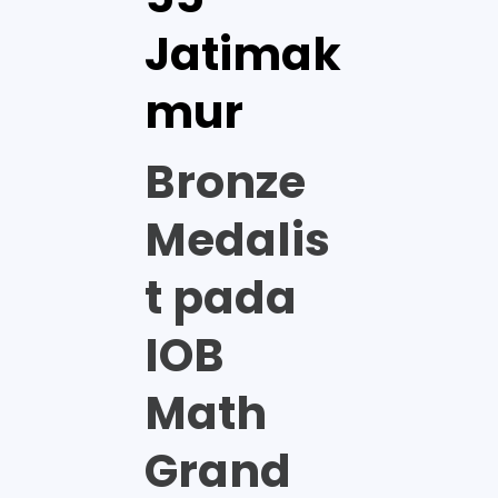
Jatimak
mur
Bronze
Medalis
t pada
IOB
Math
Grand