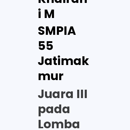
i M
SMPIA
55
Jatimak
mur
Juara III
pada
Lomba