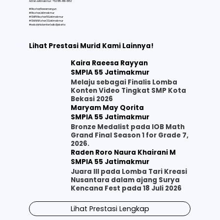
Admin Jatimakmur : +62 815-1191-1952
#AlazharRawamangun
#AlazharJatimakmur
#SMPIAlazhar55Jatimakmur
#SMAIAlAzhar33Jatimakmur
#sekolahislamterbaikdijakarta
Lihat Prestasi Murid Kami Lainnya!
Kaira Raeesa Rayyan
SMPIA 55 Jatimakmur
Melaju sebagai Finalis Lomba
Konten Video Tingkat SMP Kota
Bekasi 2026
Maryam May Qorita
SMPIA 55 Jatimakmur
Bronze Medalist pada IOB Math
Grand Final Season 1 for Grade 7,
2026.
Raden Roro Naura Khairani M
SMPIA 55 Jatimakmur
Juara III pada Lomba Tari Kreasi
Nusantara dalam ajang Surya
Kencana Fest pada 18 Juli 2026
Lihat Prestasi Lengkap