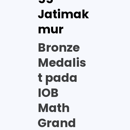
Jatimak
mur
Bronze
Medalis
t pada
IOB
Math
Grand