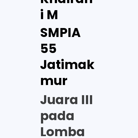
i M
SMPIA
55
Jatimak
mur
Juara III
pada
Lomba