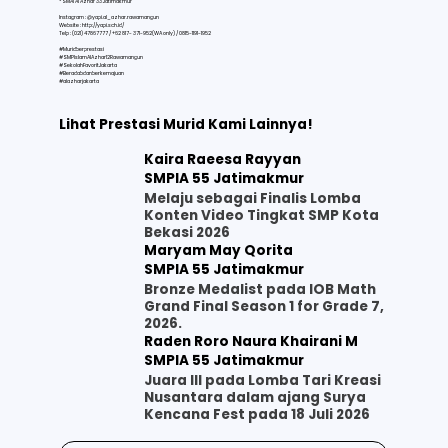
* SMAI Al Azhar 33 Jatimakmur
Instagram : @yapi.al_azhar.rawamangun
Website :
http://yapi.sch.id/
Telp : (021) 47867777 / +62 817- 371-952(WA only) / 0815-1191-1952
#Muridberprestasi
#SMPIslamAlAzhar12Rawamangun
#SekolahFavoritJakarta
#Beradabdanberkemajuan
#alazharjakarta
Lihat Prestasi Murid Kami Lainnya!
Kaira Raeesa Rayyan
SMPIA 55 Jatimakmur
Melaju sebagai Finalis Lomba
Konten Video Tingkat SMP Kota
Bekasi 2026
Maryam May Qorita
SMPIA 55 Jatimakmur
Bronze Medalist pada IOB Math
Grand Final Season 1 for Grade 7,
2026.
Raden Roro Naura Khairani M
SMPIA 55 Jatimakmur
Juara III pada Lomba Tari Kreasi
Nusantara dalam ajang Surya
Kencana Fest pada 18 Juli 2026