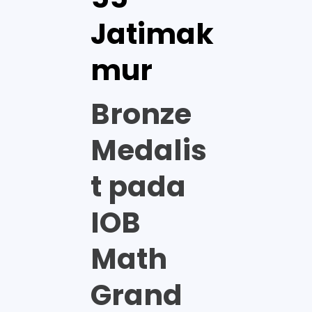
Jatimak
mur
Bronze
Medalis
t pada
IOB
Math
Grand