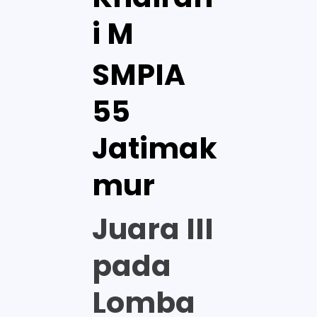
i M
SMPIA
55
Jatimak
mur
Juara III
pada
Lomba