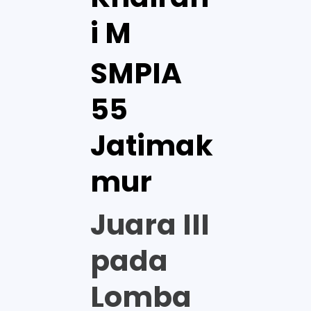
i M
SMPIA
55
Jatimak
mur
Juara III
pada
Lomba