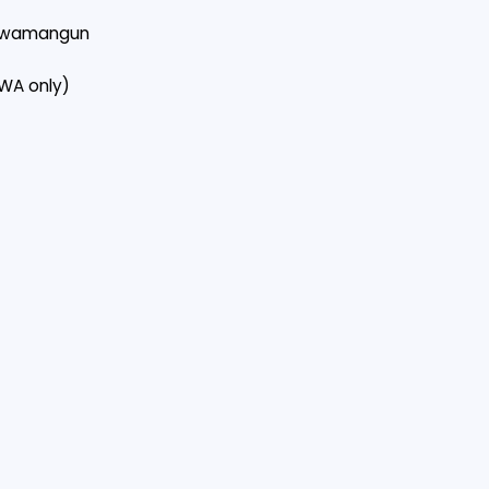
rawamangun
‬(WA only)