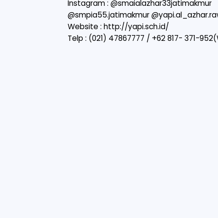
Instagram : @smaialazhar33jatimakmur
@smpia55.jatimakmur @yapi.al_azhar.
Website :
http://yapi.sch.id/
Telp : (021) 47867777 / ‪‪‪+62 817- 371-952‬‬