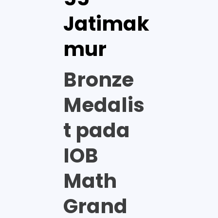
Jatimak
mur
Bronze
Medalis
t pada
IOB
Math
Grand