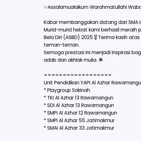
✨Assalamualaikum Warahmatullahi Waba
Kabar membanggakan datang dari SMA Isl
Murid-murid hebat kami berhasil meraih p
Bela Diri (ASBD) 2025 🎖️ Terima kasih ata
teman-teman.
Semoga prestasi ini menjadi inspirasi ba
adab dan akhlak mulia. 🌟
==================
Unit Pendidikan YAPI Al Azhar Rawamang
* Playgroup Sakinah
* TKI Al Azhar 13 Rawamangun
* SDI Al Azhar 13 Rawamangun
* SMPI Al Azhar 12 Rawamangun
* SMPI Al Azhar 55 Jatimakmur
* SMAI Al Azhar 33 Jatimakmur