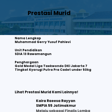
Prestasi Murid
Nama Lengkap
Muhammad Gerry Yusuf Pahlevi
Unit Pendidikan
SDIA 13 Rawamangun
Muhammad Gerry Yusuf Pahlevi
Gold Medal Liga Taekwondo DKI Jakarta 7 Tingkat Kyorugi Putra Pra Cadet under 50kg
Penghargaan
Gold Medal Liga Taekwondo DKI Jakarta 7
Tingkat Kyorugi Putra Pra Cadet under 50kg
Lihat selengkapnya
Lihat Prestasi Murid Kami Lainnya!
Kaira Raeesa Rayyan
SMPIA 55 Jatimakmur
Melaju sebagai Finalis Lomba