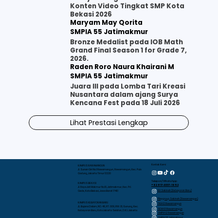
Konten Video Tingkat SMP Kota
Bekasi 2026
Maryam May Qorita
SMPIA 55 Jatimakmur
Bronze Medalist pada IOB Math
Grand Final Season 1 for Grade 7,
2026.
Raden Roro Naura Khairani M
SMPIA 55 Jatimakmur
Juara III pada Lomba Tari Kreasi
Nusantara dalam ajang Surya
Kencana Fest pada 18 Juli 2026
Lihat Prestasi Lengkap
Kontak Kami
KAMPUS RAWAMANGUN
Jl. Sunan Giri No.1 Rawamangun, Rawamangun, Kec. Pulo
Gadung, Jakarta Timur 13220
Telepon/WhatsApp
KAMPUS BEKASI
+62 817-0337-1952
Jl. Raya Jati Makmur No.10, Jatimakmur, Kec. Pd.
RA Sakinah (Kebayoran Baru)
Gede, Kota Bekasi, Jawa Barat 17413
Playgroup Sakinah (Rawamangun)
KAMPUS KEBAYORAN BARU
TKIA 13 Rawamangun
JL. Bujana Dalam, NO. 48, RT. 009, RW. 01, Gunung, Kec.
SDIA 13 Rawamangun
Kebayoran Baru, Kota Jakarta Selatan, D.K.I. Jakarta
SMPIA 12 Rawamangun
SMPIA 55 Jatimakmur