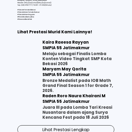
Instagram : @yapi.al_azhar.rawamangun
Website : [
http://yapi.sch.id/](http://yapi.sch.id/)
Telp : (021) 47867777 / +62 817- 371-952(WA only)
#SekolahTerbaikdiBekasi
#SekolahIslamTerbaikdibekasi
#SekolahIslamUnggulan
#PendidikanBerkualitas
#GenerasiBerakhlak
Lihat Prestasi Murid Kami Lainnya!
Kaira Raeesa Rayyan
SMPIA 55 Jatimakmur
Melaju sebagai Finalis Lomba
Konten Video Tingkat SMP Kota
Bekasi 2026
Maryam May Qorita
SMPIA 55 Jatimakmur
Bronze Medalist pada IOB Math
Grand Final Season 1 for Grade 7,
2026.
Raden Roro Naura Khairani M
SMPIA 55 Jatimakmur
Juara III pada Lomba Tari Kreasi
Nusantara dalam ajang Surya
Kencana Fest pada 18 Juli 2026
Lihat Prestasi Lengkap