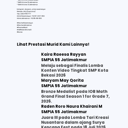
* SMPI Al Azhar 12 Rawamangun
* SMPI Al Azhar 55 Jatimakmur
* SMAI Al Azhar 33 Jatimakmur
Instagram : @yapi.al_azhar.rawamangun
Website :
http://yapi.sch.id/
Telp : (021) 47867777
Admin Rawamangun : +62 817-0337-1952
Admin Jatimakmur : +62 815-1191-1952
#AlazharRawamangun
#AlazharJatimakmur
#PrestasiMurid
#SMPIslamAlAzhar12
#fosnas
Lihat Prestasi Murid Kami Lainnya!
Kaira Raeesa Rayyan
SMPIA 55 Jatimakmur
Melaju sebagai Finalis Lomba
Konten Video Tingkat SMP Kota
Bekasi 2026
Maryam May Qorita
SMPIA 55 Jatimakmur
Bronze Medalist pada IOB Math
Grand Final Season 1 for Grade 7,
2026.
Raden Roro Naura Khairani M
SMPIA 55 Jatimakmur
Juara III pada Lomba Tari Kreasi
Nusantara dalam ajang Surya
Kencana Fest pada 18 Juli 2026