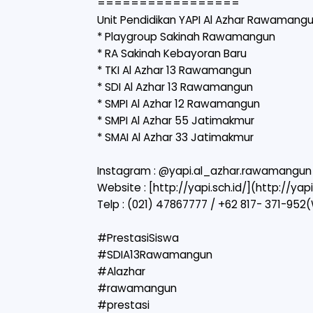
=================
Unit Pendidikan YAPI Al Azhar Rawamang
* Playgroup Sakinah Rawamangun
* ⁠RA Sakinah Kebayoran Baru
* TKI Al Azhar 13 Rawamangun
* SDI Al Azhar 13 Rawamangun
* SMPI Al Azhar 12 Rawamangun
* SMPI Al Azhar 55 Jatimakmur
* SMAI Al Azhar 33 Jatimakmur
Instagram : @yapi.al_azhar.rawamangun
Website : [
http://yapi.sch.id/](http://yapi
Telp : (021) 47867777 / +62 817- 371-952
#PrestasiSiswa
#SDIA13Rawamangun
#Alazhar
#rawamangun
#prestasi