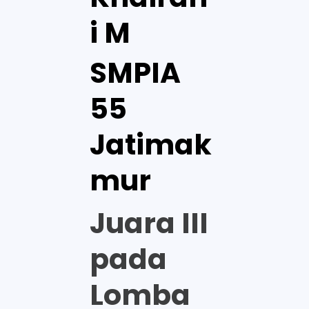
i M
SMPIA
55
Jatimak
mur
Juara III
pada
Lomba