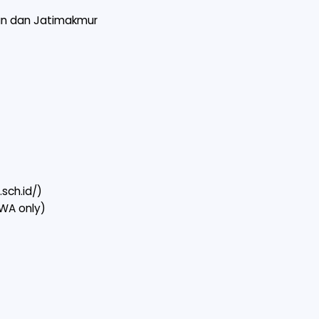
un dan Jatimakmur
.sch.id/)
(WA only)