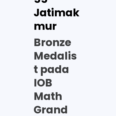
Jatimak
mur
Bronze
Medalis
t pada
IOB
Math
Grand