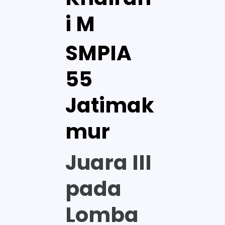
i M
SMPIA
55
Jatimak
mur
Juara III
pada
Lomba