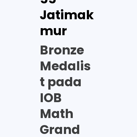
Jatimak
mur
Bronze
Medalis
t pada
IOB
Math
Grand