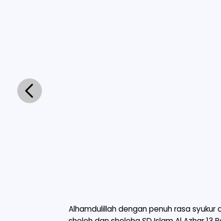
Alhamdulillah dengan penuh rasa syukur
sholeh dan sholeha SD Islam Al Azhar 13