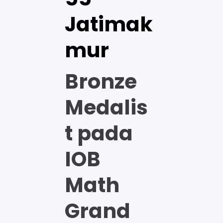
Jatimak
mur
Bronze
Medalis
t pada
IOB
Math
Grand