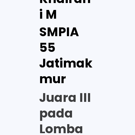
i M
SMPIA
55
Jatimak
mur
Juara III
pada
Lomba