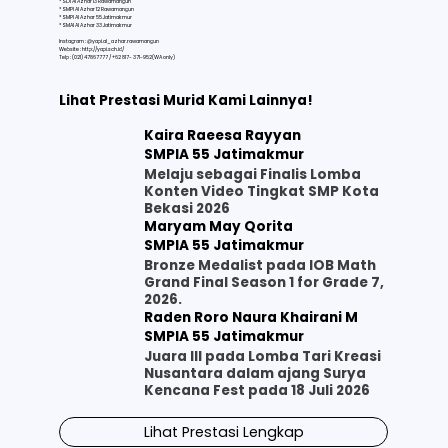
* SDI Al Azhar 13 Rawamangun
* SMPI Al Azhar 12 Rawamangun
* SMPI Al Azhar 55 Jatimakmur
* SMAI Al Azhar 33 Jatimakmur
Instagram : @yapi.al_azhar.rawamangun
Website :
http://yapi.sch.id/
Telp : (021) 47867777 / +62 817- 371-952(WA only)
Lihat Prestasi Murid Kami Lainnya!
Kaira Raeesa Rayyan
SMPIA 55 Jatimakmur
Melaju sebagai Finalis Lomba
Konten Video Tingkat SMP Kota
Bekasi 2026
Maryam May Qorita
SMPIA 55 Jatimakmur
Bronze Medalist pada IOB Math
Grand Final Season 1 for Grade 7,
2026.
Raden Roro Naura Khairani M
SMPIA 55 Jatimakmur
Juara III pada Lomba Tari Kreasi
Nusantara dalam ajang Surya
Kencana Fest pada 18 Juli 2026
Lihat Prestasi Lengkap