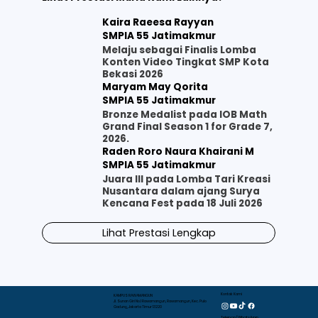
Kaira Raeesa Rayyan
SMPIA 55 Jatimakmur
Melaju sebagai Finalis Lomba
Konten Video Tingkat SMP Kota
Bekasi 2026
Maryam May Qorita
SMPIA 55 Jatimakmur
Bronze Medalist pada IOB Math
Grand Final Season 1 for Grade 7,
2026.
Raden Roro Naura Khairani M
SMPIA 55 Jatimakmur
Juara III pada Lomba Tari Kreasi
Nusantara dalam ajang Surya
Kencana Fest pada 18 Juli 2026
Lihat Prestasi Lengkap
Kontak Kami
KAMPUS RAWAMANGUN
Jl. Sunan Giri No.1 Rawamangun, Rawamangun, Kec. Pulo
Gadung, Jakarta Timur 13220
Telepon/WhatsApp