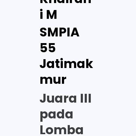
i M
SMPIA
55
Jatimak
mur
Juara III
pada
Lomba