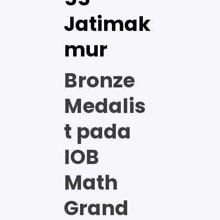
Jatimak
mur
Bronze
Medalis
t pada
IOB
Math
Grand