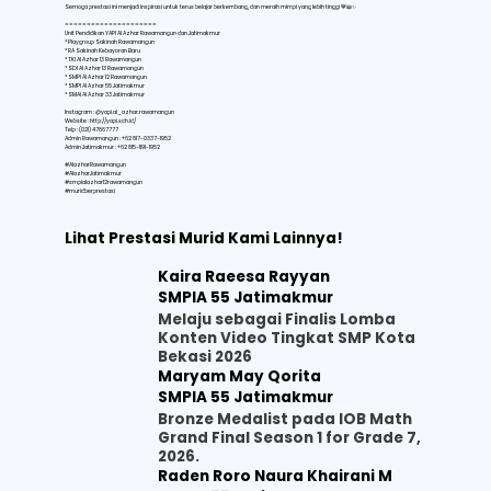
Semoga prestasi ini menjadi inspirasi untuk terus belajar berkembang, dan meraih mimpi yang lebih tinggi 💙📖✨
=====================
Unit Pendidikan YAPI Al Azhar Rawamangun dan Jatimakmur
* Playgroup Sakinah Rawamangun
* ⁠RA Sakinah Kebayoran Baru
* TKI Al Azhar 13 Rawamangun
* SDI Al Azhar 13 Rawamangun
* SMPI Al Azhar 12 Rawamangun
* SMPI Al Azhar 55 Jatimakmur
* SMAI Al Azhar 33 Jatimakmur
Instagram : @yapi.al_azhar.rawamangun
Website :
http://yapi.sch.id/
Telp : (021) 47867777
Admin Rawamangun : +62 817-0337-1952
Admin Jatimakmur : +62 815-1191-1952
#AlazharRawamangun
#AlazharJatimakmur
#smpialazhar12rawamangun
#muridberprestasi
Lihat Prestasi Murid Kami Lainnya!
Kaira Raeesa Rayyan
SMPIA 55 Jatimakmur
Melaju sebagai Finalis Lomba
Konten Video Tingkat SMP Kota
Bekasi 2026
Maryam May Qorita
SMPIA 55 Jatimakmur
Bronze Medalist pada IOB Math
Grand Final Season 1 for Grade 7,
2026.
Raden Roro Naura Khairani M