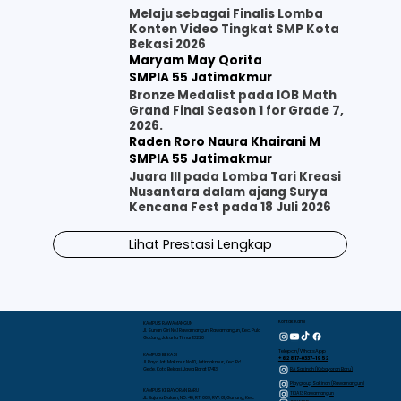
Melaju sebagai Finalis Lomba
Konten Video Tingkat SMP Kota
Bekasi 2026
Maryam May Qorita
SMPIA 55 Jatimakmur
Bronze Medalist pada IOB Math
Grand Final Season 1 for Grade 7,
2026.
Raden Roro Naura Khairani M
SMPIA 55 Jatimakmur
Juara III pada Lomba Tari Kreasi
Nusantara dalam ajang Surya
Kencana Fest pada 18 Juli 2026
Lihat Prestasi Lengkap
Kontak Kami
KAMPUS RAWAMANGUN
Jl. Sunan Giri No.1 Rawamangun, Rawamangun, Kec. Pulo
Gadung, Jakarta Timur 13220
Telepon/WhatsApp
KAMPUS BEKASI
+62 817-0337-1952
Jl. Raya Jati Makmur No.10, Jatimakmur, Kec. Pd.
RA Sakinah (Kebayoran Baru)
Gede, Kota Bekasi, Jawa Barat 17413
Playgroup Sakinah (Rawamangun)
KAMPUS KEBAYORAN BARU
TKIA 13 Rawamangun
JL. Bujana Dalam, NO. 48, RT. 009, RW. 01, Gunung, Kec.