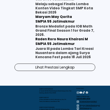
Melaju sebagai Finalis Lomba
Konten Video Tingkat SMP Kota
Bekasi 2026
Maryam May Qorita
SMPIA 55 Jatimakmur
Bronze Medalist pada IOB Math
Grand Final Season 1 for Grade 7,
2026.
Raden Roro Naura Khairani M
SMPIA 55 Jatimakmur
Juara III pada Lomba Tari Kreasi
Nusantara dalam ajang Surya
Kencana Fest pada 18 Juli 2026
Lihat Prestasi Lengkap
Kontak Kami
KAMPUS RAWAMANGUN
Jl. Sunan Giri No.1 Rawamangun, Rawamangun, Kec. Pulo
Gadung, Jakarta Timur 13220
Telepon/WhatsApp
KAMPUS BEKASI
+62 817-0337-1952
Jl. Raya Jati Makmur No.10, Jatimakmur, Kec. Pd.
RA Sakinah (Kebayoran Baru)
Gede, Kota Bekasi, Jawa Barat 17413
Playgroup Sakinah (Rawamangun)
KAMPUS KEBAYORAN BARU
TKIA 13 Rawamangun
JL. Bujana Dalam, NO. 48, RT. 009, RW. 01, Gunung, Kec.