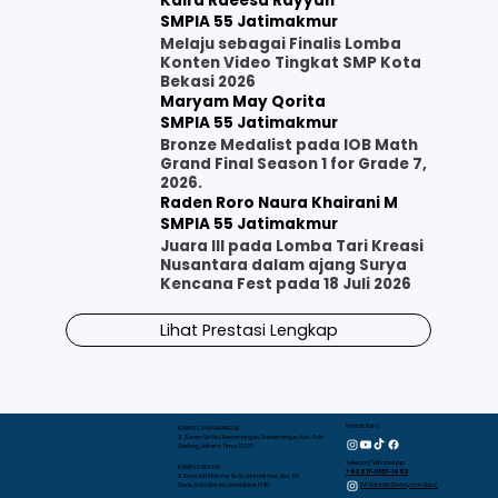
Kaira Raeesa Rayyan
SMPIA 55 Jatimakmur
Melaju sebagai Finalis Lomba
Konten Video Tingkat SMP Kota
Bekasi 2026
Maryam May Qorita
SMPIA 55 Jatimakmur
Bronze Medalist pada IOB Math
Grand Final Season 1 for Grade 7,
2026.
Raden Roro Naura Khairani M
SMPIA 55 Jatimakmur
Juara III pada Lomba Tari Kreasi
Nusantara dalam ajang Surya
Kencana Fest pada 18 Juli 2026
Lihat Prestasi Lengkap
Kontak Kami
KAMPUS RAWAMANGUN
Jl. Sunan Giri No.1 Rawamangun, Rawamangun, Kec. Pulo
Gadung, Jakarta Timur 13220
Telepon/WhatsApp
KAMPUS BEKASI
+62 817-0337-1952
Jl. Raya Jati Makmur No.10, Jatimakmur, Kec. Pd.
RA Sakinah (Kebayoran Baru)
Gede, Kota Bekasi, Jawa Barat 17413