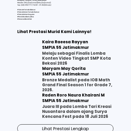
Instagram : @yapi.al_azhar.rawamangun
Website : [
http://yapi.sch.id/](http://yapi.sch.id/)
Telp : (021) 47867777 / +62 817- 371-952(WA only)
#SekolahTerbaikdiBekasi
#SekolahIslamTerbaikdibekasi
#SekolahIslamUnggulan
#PendidikanBerkualitas
#GenerasiBerakhlak
Lihat Prestasi Murid Kami Lainnya!
Kaira Raeesa Rayyan
SMPIA 55 Jatimakmur
Melaju sebagai Finalis Lomba
Konten Video Tingkat SMP Kota
Bekasi 2026
Maryam May Qorita
SMPIA 55 Jatimakmur
Bronze Medalist pada IOB Math
Grand Final Season 1 for Grade 7,
2026.
Raden Roro Naura Khairani M
SMPIA 55 Jatimakmur
Juara III pada Lomba Tari Kreasi
Nusantara dalam ajang Surya
Kencana Fest pada 18 Juli 2026
Lihat Prestasi Lengkap