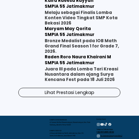
Kaira Raeesa Rayyan
SMPIA 55 Jatimakmur
Melaju sebagai Finalis Lomba
Konten Video Tingkat SMP Kota
Bekasi 2026
Maryam May Qorita
SMPIA 55 Jatimakmur
Bronze Medalist pada IOB Math
Grand Final Season 1 for Grade 7,
2026.
Raden Roro Naura Khairani M
SMPIA 55 Jatimakmur
Juara III pada Lomba Tari Kreasi
Nusantara dalam ajang Surya
Kencana Fest pada 18 Juli 2026
Lihat Prestasi Lengkap
Kontak Kami
KAMPUS RAWAMANGUN
Jl. Sunan Giri No.1 Rawamangun, Rawamangun, Kec. Pulo
Gadung, Jakarta Timur 13220
Telepon/WhatsApp
KAMPUS BEKASI
+62 817-0337-1952
Jl. Raya Jati Makmur No.10, Jatimakmur, Kec. Pd.
RA Sakinah (Kebayoran Baru)
Gede, Kota Bekasi, Jawa Barat 17413