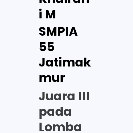
i M
SMPIA
55
Jatimak
mur
Juara III
pada
Lomba