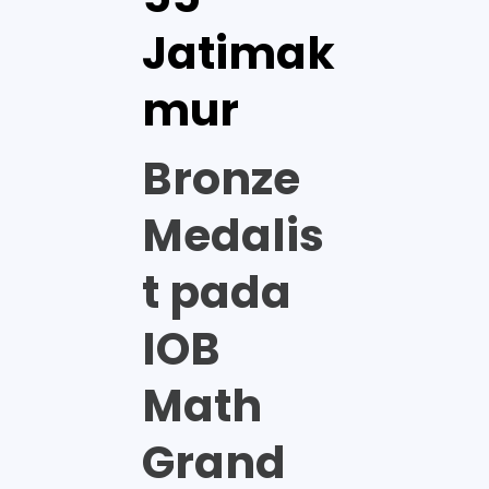
Jatimak
mur
Bronze
Medalis
t pada
IOB
Math
Grand