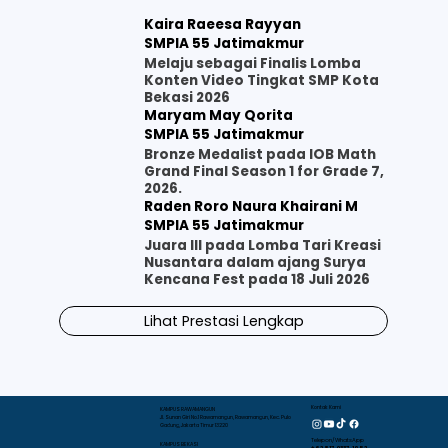
Kaira Raeesa Rayyan
SMPIA 55 Jatimakmur
Melaju sebagai Finalis Lomba
Konten Video Tingkat SMP Kota
Bekasi 2026
Maryam May Qorita
SMPIA 55 Jatimakmur
Bronze Medalist pada IOB Math
Grand Final Season 1 for Grade 7,
2026.
Raden Roro Naura Khairani M
SMPIA 55 Jatimakmur
Juara III pada Lomba Tari Kreasi
Nusantara dalam ajang Surya
Kencana Fest pada 18 Juli 2026
Lihat Prestasi Lengkap
Kontak Kami
KAMPUS RAWAMANGUN
Jl. Sunan Giri No.1 Rawamangun, Rawamangun, Kec. Pulo
Gadung, Jakarta Timur 13220
Telepon/WhatsApp
KAMPUS BEKASI