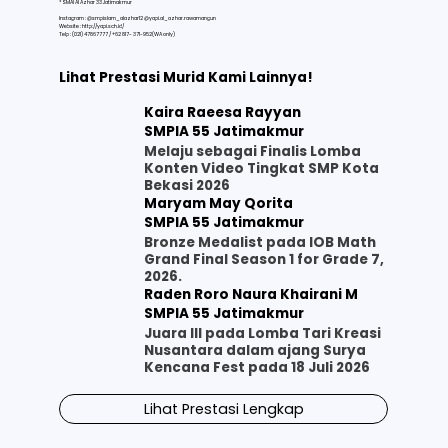
* SMAI Al Azhar 33 Jatimakmur
Instagram : @smpislam_alazhar12 @yapi.al_azhar.rawamangun
Website :
http://yapi.sch.id/
Telp : (021) 47867777 / ‪‪+62 817- 371-952‬‬(WA only)
Lihat Prestasi Murid Kami Lainnya!
Kaira Raeesa Rayyan
SMPIA 55 Jatimakmur
Melaju sebagai Finalis Lomba
Konten Video Tingkat SMP Kota
Bekasi 2026
Maryam May Qorita
SMPIA 55 Jatimakmur
Bronze Medalist pada IOB Math
Grand Final Season 1 for Grade 7,
2026.
Raden Roro Naura Khairani M
SMPIA 55 Jatimakmur
Juara III pada Lomba Tari Kreasi
Nusantara dalam ajang Surya
Kencana Fest pada 18 Juli 2026
Lihat Prestasi Lengkap