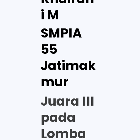
i M
SMPIA
55
Jatimak
mur
Juara III
pada
Lomba