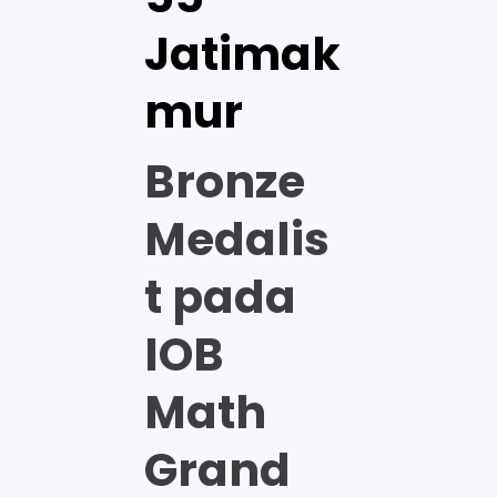
Jatimak
mur
Bronze
Medalis
t pada
IOB
Math
Grand