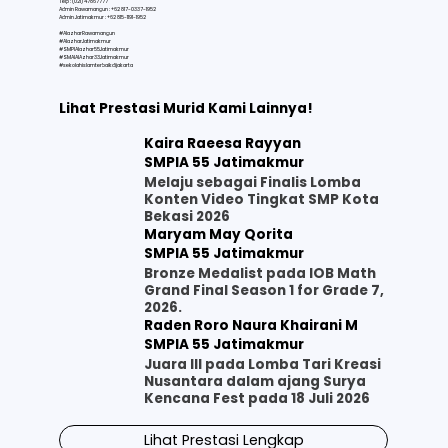
Telp : (021) 47867777
Admin Rawamangun : +62 817-0337-1952
Admin Jatimakmur : +62 815-1191-1952
#AlazharRawamangun
#AlazharJatimakmur
#SMPIAlazhar55Jatimakmur
#SMAIAlAzhar33Jatimakmur
#sekolahislamterbaikdijakarta
Lihat Prestasi Murid Kami Lainnya!
Kaira Raeesa Rayyan
SMPIA 55 Jatimakmur
Melaju sebagai Finalis Lomba
Konten Video Tingkat SMP Kota
Bekasi 2026
Maryam May Qorita
SMPIA 55 Jatimakmur
Bronze Medalist pada IOB Math
Grand Final Season 1 for Grade 7,
2026.
Raden Roro Naura Khairani M
SMPIA 55 Jatimakmur
Juara III pada Lomba Tari Kreasi
Nusantara dalam ajang Surya
Kencana Fest pada 18 Juli 2026
Lihat Prestasi Lengkap