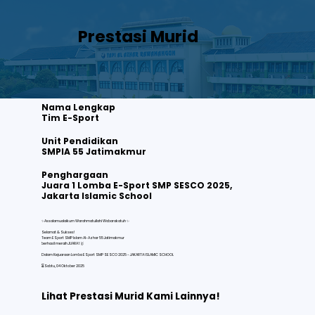
Prestasi Murid
Nama Lengkap
Tim E-Sport
Unit Pendidikan
SMPIA 55 Jatimakmur
Tim E-Sport
Juara 1 Lomba E-Sport SMP SESCO 2025, Jakarta Islamic School
Penghargaan
Juara 1 Lomba E-Sport SMP SESCO 2025,
Jakarta Islamic School
Lihat selengkapnya
✨Assalamualaikum Warahmatullahi Wabarakatuh ✨
Selamat & Sukses!
Team ESport SMP Islam Al-Azhar 55 Jatimakmur
berhasil meraih JUARA 1 🥇
Dalam Kejuaraan Lomba ESport SMP SESCO 2025 - JAKARTA ISLAMIC SCHOOL
⏳Sabtu, 04 Oktober 2025
Lihat Prestasi Murid Kami Lainnya!