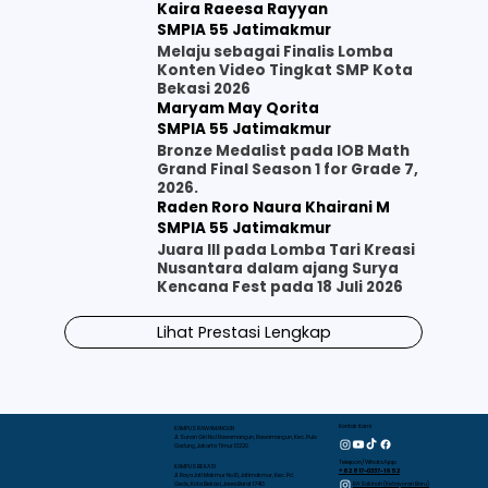
Kaira Raeesa Rayyan
SMPIA 55 Jatimakmur
Melaju sebagai Finalis Lomba
Konten Video Tingkat SMP Kota
Bekasi 2026
Maryam May Qorita
SMPIA 55 Jatimakmur
Bronze Medalist pada IOB Math
Grand Final Season 1 for Grade 7,
2026.
Raden Roro Naura Khairani M
SMPIA 55 Jatimakmur
Juara III pada Lomba Tari Kreasi
Nusantara dalam ajang Surya
Kencana Fest pada 18 Juli 2026
Lihat Prestasi Lengkap
Kontak Kami
KAMPUS RAWAMANGUN
Jl. Sunan Giri No.1 Rawamangun, Rawamangun, Kec. Pulo
Gadung, Jakarta Timur 13220
Telepon/WhatsApp
KAMPUS BEKASI
+62 817-0337-1952
Jl. Raya Jati Makmur No.10, Jatimakmur, Kec. Pd.
RA Sakinah (Kebayoran Baru)
Gede, Kota Bekasi, Jawa Barat 17413