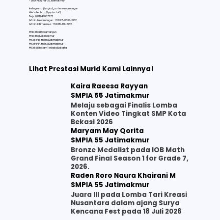
* SMAI Al Azhar 33 Jatimakmur
Instagram : @yapi.al_azhar.rawamangun
Website :
http://yapi.sch.id/
Telp : (021) 47867777
Admin Rawamangun : +62 817-0337-1952
Admin Jatimakmur : +62 815-1191-1952
#AlazharRawamangun
#AlazharJatimakmur
#SMPIAlazhar55Jatimakmur
#SMAIAlAzhar33Jatimakmur
#SekolahIslamTerbaikdiJakarta
Lihat Prestasi Murid Kami Lainnya!
Kaira Raeesa Rayyan
SMPIA 55 Jatimakmur
Melaju sebagai Finalis Lomba
Konten Video Tingkat SMP Kota
Bekasi 2026
Maryam May Qorita
SMPIA 55 Jatimakmur
Bronze Medalist pada IOB Math
Grand Final Season 1 for Grade 7,
2026.
Raden Roro Naura Khairani M
SMPIA 55 Jatimakmur
Juara III pada Lomba Tari Kreasi
Nusantara dalam ajang Surya
Kencana Fest pada 18 Juli 2026