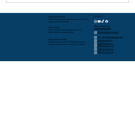
Siap Adaptasi di Sekolah Baru:
Kontak Kami
KAMPUS RAWAMANGUN
Jl. Sunan Giri No.1 Rawamangun, Rawamangun, Kec. Pulo
Gadung, Jakarta Timur 13220
Keseruan Murid Kelas 7 Mengikuti
Telepon/WhatsApp
KAMPUS BEKASI
+62 817-0337-1952
Jl. Raya Jati Makmur No.10, Jatimakmur, Kec. Pd.
MPLS SMP Islam Al Azhar 12
RA Sakinah (Kebayoran Baru)
Gede, Kota Bekasi, Jawa Barat 17413
Playgroup Sakinah (Rawamangun)
Rawamangun
KAMPUS KEBAYORAN BARU
TKIA 13 Rawamangun
JL. Bujana Dalam, NO. 48, RT. 009, RW. 01, Gunung, Kec.
SDIA 13 Rawamangun
Kebayoran Baru, Kota Jakarta Selatan, D.K.I. Jakarta
SMPIA 12 Rawamangun
SMPIA 55 Jatimakmur
SMAIA 33 Jatimakmur