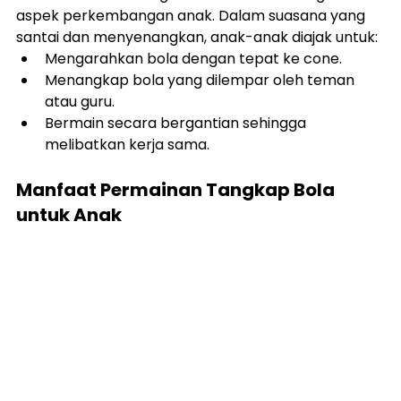
aspek perkembangan anak. Dalam suasana yang 
santai dan menyenangkan, anak-anak diajak untuk:
Mengarahkan bola dengan tepat ke cone.
Menangkap bola yang dilempar oleh teman 
atau guru.
Bermain secara bergantian sehingga 
melibatkan kerja sama.
Manfaat Permainan Tangkap Bola 
untuk Anak