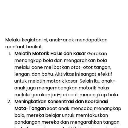
Melalui kegiatan ini, anak-anak mendapatkan 
manfaat berikut:
Melatih Motorik Halus dan Kasar
 Gerakan 
menangkap bola dan mengarahkan bola 
melalui cone melibatkan otot-otot tangan, 
lengan, dan bahu. Aktivitas ini sangat efektif 
untuk melatih motorik kasar. Selain itu, anak-
anak juga mengembangkan motorik halus 
melalui gerakan jari-jari saat menangkap bola.
Meningkatkan Konsentrasi dan Koordinasi 
Mata-Tangan
 Saat anak mencoba menangkap 
bola, mereka belajar untuk memfokuskan 
pandangan mereka dan mengarahkan tangan 