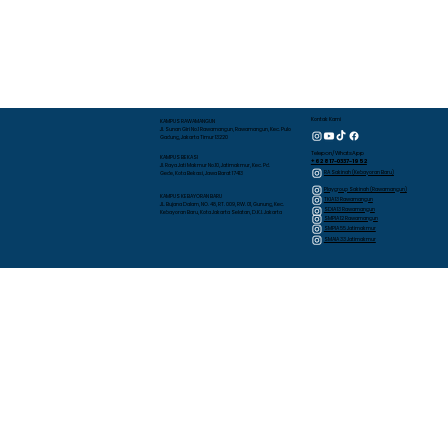
Kontak Kami
KAMPUS RAWAMANGUN
Jl. Sunan Giri No.1 Rawamangun, Rawamangun, Kec. Pulo
Gadung, Jakarta Timur 13220
Telepon/WhatsApp
KAMPUS BEKASI
+62 817-0337-1952
Jl. Raya Jati Makmur No.10, Jatimakmur, Kec. Pd.
RA Sakinah (Kebayoran Baru)
Gede, Kota Bekasi, Jawa Barat 17413
Playgroup Sakinah (Rawamangun)
KAMPUS KEBAYORAN BARU
TKIA 13 Rawamangun
JL. Bujana Dalam, NO. 48, RT. 009, RW. 01, Gunung, Kec.
SDIA 13 Rawamangun
Kebayoran Baru, Kota Jakarta Selatan, D.K.I. Jakarta
SMPIA 12 Rawamangun
SMPIA 55 Jatimakmur
SMAIA 33 Jatimakmur