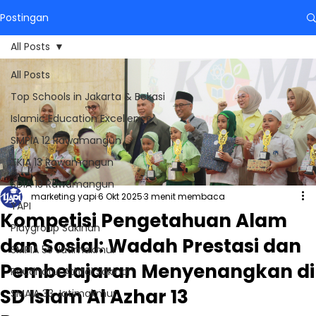
Postingan
All Posts
All Posts
Top Schools in Jakarta & Bekasi
Islamic Education Excellence
SMPIA 12 Rawamangun
TKIA 13 Rawamangun
SDIA 13 Rawamangun
marketing yapi
6 Okt 2025
3 menit membaca
YAPI
Kompetisi Pengetahuan Alam
Playgroup Sakinah
dan Sosial: Wadah Prestasi dan
SMPIA 55 Jatimakmur
Pembelajaran Menyenangkan di
Raudhatul Athfal Sakinah
SD Islam Al Azhar 13
SMAIA 33 Jatimakmur