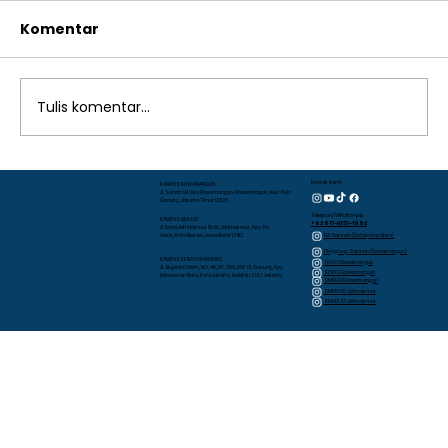
Komentar
Tulis komentar...
Mengapa Pembiasaan Pagi
Kontak Kami
KAMPUS RAWAMANGUN
Jl. Sunan Giri No.1 Rawamangun, Rawamangun, Kec. Pulo
Gadung, Jakarta Timur 13220
Penting untuk Karakter Anak? TK
Telepon/WhatsApp
KAMPUS BEKASI
+62 817-0337-1952
Jl. Raya Jati Makmur No.10, Jatimakmur, Kec. Pd.
Islam Al Azhar 13 Rawamangun
RA Sakinah (Kebayoran Baru)
Gede, Kota Bekasi, Jawa Barat 17413
Playgroup Sakinah (Rawamangun)
KAMPUS KEBAYORAN BARU
TKIA 13 Rawamangun
JL. Bujana Dalam, NO. 48, RT. 009, RW. 01, Gunung, Kec.
SDIA 13 Rawamangun
Kebayoran Baru, Kota Jakarta Selatan, D.K.I. Jakarta
SMPIA 12 Rawamangun
SMPIA 55 Jatimakmur
SMAIA 33 Jatimakmur